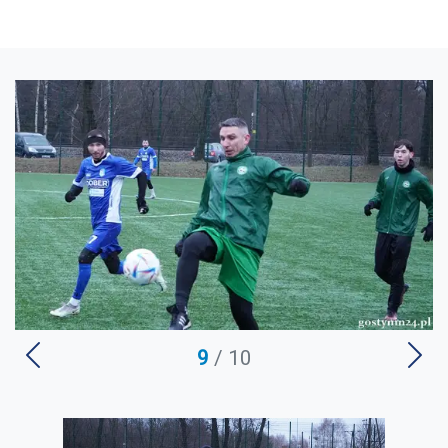
9
/ 10
U