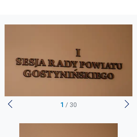
1
/ 30
U