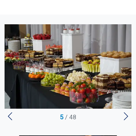
U
5
/ 48