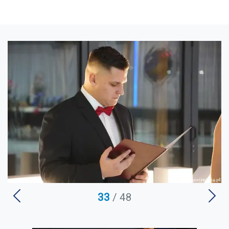
U
33
/ 48