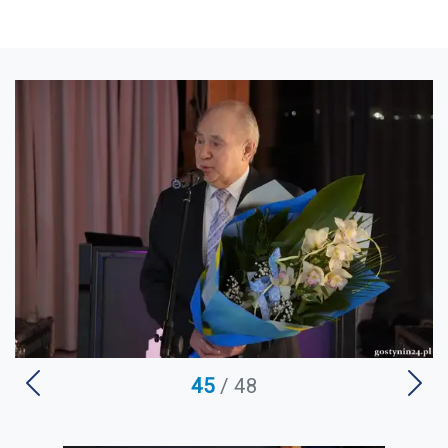
U
45
/ 48