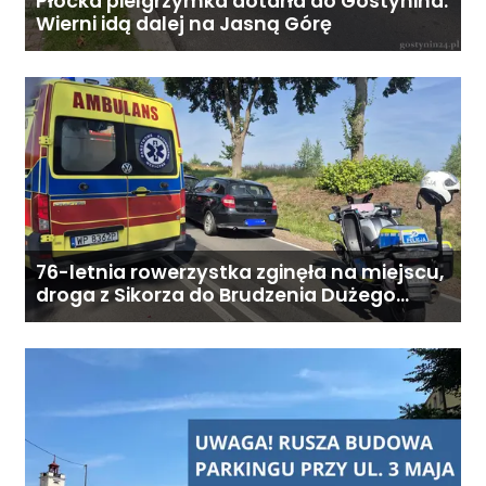
Płocka pielgrzymka dotarła do Gostynina.
Wierni idą dalej na Jasną Górę
Koszt całodobowej opieki z
zamieszkaniem: od 6800 zł
miesięcznie. Ostateczna cena
zależy od zakresu opieki oraz
indywidualnych potrzeb
podopiecznego. Zadzwoń: 726
284 828 Poniedziałek–piątek,
9:00–18:00
76-letnia rowerzystka zginęła na miejscu,
droga z Sikorza do Brudzenia Dużego
zablokowana