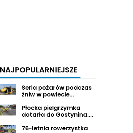
NAJPOPULARNIEJSZE
Seria pożarów podczas
żniw w powiecie
gostynińskim
Płocka pielgrzymka
dotarła do Gostynina.
Wierni idą dalej na
76-letnia rowerzystka
Jasną Górę