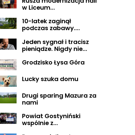
Rusza modernizacja hali
w Liceum
Ogólnokształcącym im.
10-latek zaginął
T. Kościuszki w
podczas zabawy.
Gostyninie
Wszystko zakończyło się
Jeden sygnał i tracisz
szczęśliwie
pieniądze. Nigdy nie
oddzwaniaj na te
Grodzisko Łysa Góra
numery
Lucky szuka domu
Drugi sparing Mazura za
nami
Powiat Gostyniński
wspólnie z
ORGANIZACJAMI