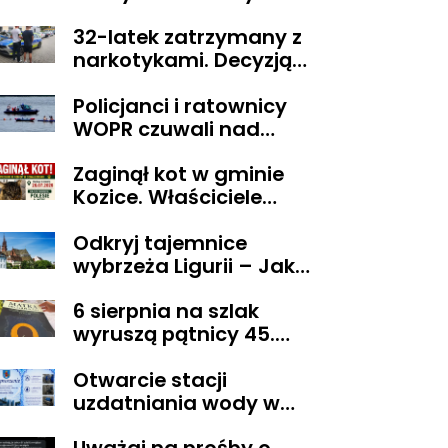
zatrzymali
32-latek zatrzymany z
poszukiwanego
narkotykami. Decyzją
sądu trafił do aresztu
Policjanci i ratownicy
WOPR czuwali nad
bezpieczeństwem
Zaginął kot w gminie
uczestnika wyjątkowej
Kozice. Właściciele
wyprawy
wyznaczyli nagrodę za
Odkryj tajemnice
pomoc
wybrzeża Ligurii – Jak
przeżyć niezapomniane
6 sierpnia na szlak
chwile w krainie pesto i
wyruszą pątnicy 45.
słońca
Pieszej Pielgrzymki
Otwarcie stacji
Diecezji Płockiej na
uzdatniania wody w
Jasną Górę
Pacynie