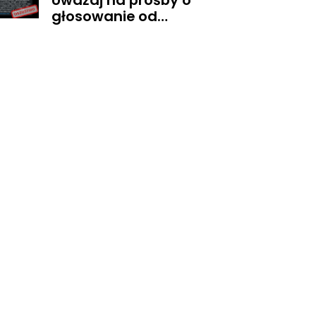
Uważaj na prośby o
głosowanie od
znajomych