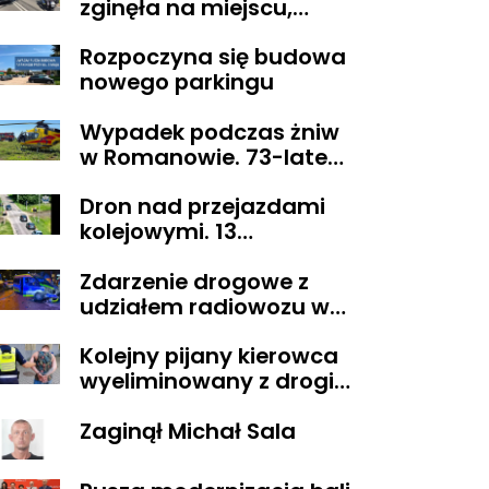
zginęła na miejscu,
droga z Sikorza do
Rozpoczyna się budowa
Brudzenia Dużego
nowego parkingu
zablokowana
Wypadek podczas żniw
w Romanowie. 73-latek
spadł z kombajnu
Dron nad przejazdami
kolejowymi. 13
wykroczeń ujawnionych
Zdarzenie drogowe z
podczas działań
udziałem radiowozu w
„Bezpieczny przejazd
Płocku
kolejowy”
Kolejny pijany kierowca
wyeliminowany z drogi.
Miał blisko 3 promile
Zaginął Michał Sala
alkoholu