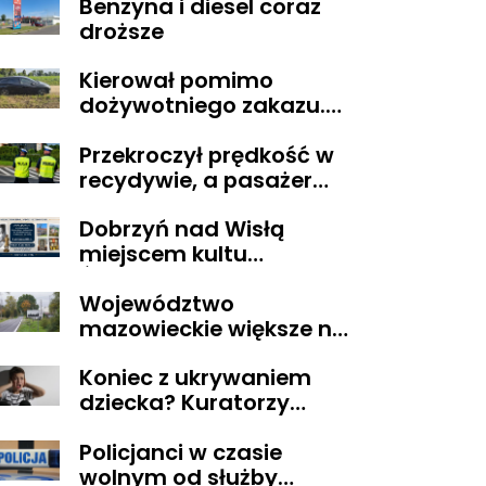
Benzyna i diesel coraz
POZARZĄDOWYMI
droższe
walczą o środki z
Budżetu
Kierował pomimo
Obywatelskiego
dożywotniego zakazu.
Mazowsza dla
Trafił do aresztu
Organizacji z naszego
Przekroczył prędkość w
terenu!
recydywie, a pasażer
okazał się być osobą
Dobrzyń nad Wisłą
poszukiwaną
miejscem kultu
Świętego Lekarza z
Województwo
Neapolu
mazowieckie większe niż
Belgia i trudne w
Koniec z ukrywaniem
zarządzaniu. Eksperci
dziecka? Kuratorzy
proponują podział
dostaną uprawnienia,
centralnej Polski
Policjanci w czasie
jakich nie mieli
wolnym od służby