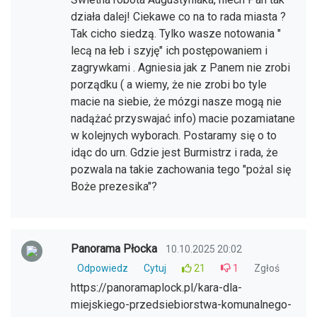
działa dalej! Ciekawe co na to rada miasta ?
Tak cicho siedzą. Tylko wasze notowania "
lecą na łeb i szyję" ich postępowaniem i
zagrywkami . Agniesia jak z Panem nie zrobi
porządku ( a wiemy, że nie zrobi bo tyle
macie na siebie, że mózgi nasze mogą nie
nadążać przyswajać info) macie pozamiatane
w kolejnych wyborach. Postaramy się o to
idąc do urn. Gdzie jest Burmistrz i rada, że
pozwala na takie zachowania tego "pożal się
Boże prezesika"?
Panorama Płocka
10.10.2025 20:02
Odpowiedz
Cytuj
21
1
Zgłoś
https://panoramaplock.pl/kara-dla-
miejskiego-przedsiebiorstwa-komunalnego-