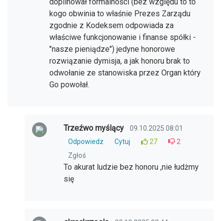
dopilnował formalności (bez względu to to
kogo obwinia to właśnie Prezes Zarządu
zgodnie z Kodeksem odpowiada za
właściwe funkcjonowanie i finanse spółki -
"nasze pieniądze") jedyne honorowe
rozwiązanie dymisja, a jak honoru brak to
odwołanie ze stanowiska przez Organ który
Go powołał.
Trzeźwo myślący
09.10.2025 08:01
Odpowiedz
Cytuj
27
2
Zgłoś
To akurat ludzie bez honoru ,nie łudżmy
się