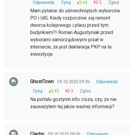
Odpowiedz
Cytuj
44
5
Zgłoś
Mam pytanie do uśmiechniętych wyborców
PO i IdG. Kiedy rozpocznie się remont
dworca kolejowego i placu przed tym
budynkiem?! Roman Augustyniak przed
wyborami samorządowymi pisał w
internecie, że jest deklaracja PKP na te
inwestycje.
GhostTown
09.10.2025 09:36
Odpowiedz
Cytuj
45
3
Zgłoś
Na portalu gostynin.info cisza, czy, że nie
zauważyłem tej jakże ważnej informacji?
Ciacho
09.10.2025 08:06
Odpowiedz