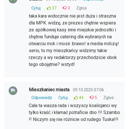
Cytuj
37
3
Zgłoś
taka kara widocznie nie jest duża i straszna
dla MPK. widzę, ze prezes chętnie wspiera
ze spółkowej kasy inne miejskie jednostki i
chętnie funduje catering dla wybranych na
otwarciu mck i mosir. brawo! a media milczą!
serio, to my mieszkańcy widzimy takie
rzeczy a wy redaktorzy przechodzicie obok
tego obojętnie? wstyd!
Mieszkaniec miasta
09.10.2025 07:06
Odpowiedz
Cytuj
44
5
Zgłoś
Cała ta wasza rada i wszyscy koalicjanci wy
tylko kraść i kłamać potraficie dno !!! Szambo
!! Niczym się nie różnicie od rudego Tuska!!!