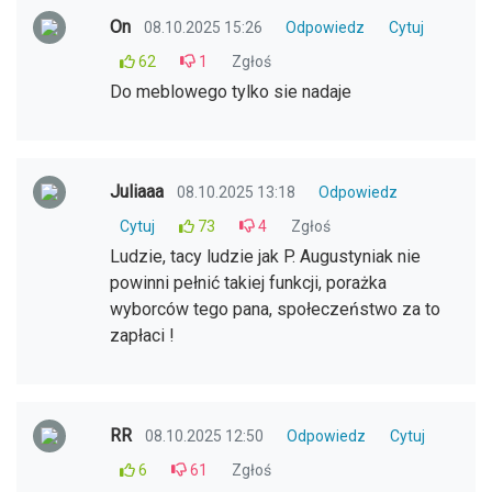
On
08.10.2025 15:26
Odpowiedz
Cytuj
62
1
Zgłoś
Do meblowego tylko sie nadaje
Juliaaa
08.10.2025 13:18
Odpowiedz
Cytuj
73
4
Zgłoś
Ludzie, tacy ludzie jak P. Augustyniak nie
powinni pełnić takiej funkcji, porażka
wyborców tego pana, społeczeństwo za to
zapłaci !
RR
08.10.2025 12:50
Odpowiedz
Cytuj
6
61
Zgłoś