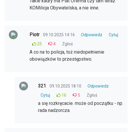
Takie kadry ma Plat Oferma czy tam teraz
KOMilicja Obywatelska, a nie inne.
Piotr
09.10.2025 14:16
Odpowiedz
Cytuj
25
4
Zgłoś
A co na to policja, toż niedopełnienie
obowiązków to przestępstwo.
321
09.10.2025 18:10
Odpowiedz
Cytuj
16
5
Zgłoś
a się rozkręcacie. może od początku - np.
rada nadzorcza.