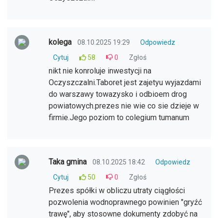
kolega
08.10.2025 19:29
Odpowiedz
Cytuj
58
0
Zgłoś
nikt nie konroluje inwestycji na
Oczyszczalni.Taboret jest zajetyu wyjazdami
do warszawy towazysko i odbioem drog
powiatowych.prezes nie wie co sie dzieje w
firmie.Jego poziom to colegium tumanum
Taka gmina
08.10.2025 18:42
Odpowiedz
Cytuj
50
0
Zgłoś
Prezes spółki w obliczu utraty ciągłości
pozwolenia wodnoprawnego powinien "gryźć
trawę", aby stosowne dokumenty zdobyć na