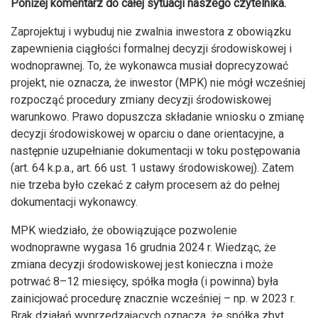
Poniżej komentarz do całej sytuacji naszego czytelnika.
Zaprojektuj i wybuduj nie zwalnia inwestora z obowiązku
zapewnienia ciągłości formalnej decyzji środowiskowej i
wodnoprawnej. To, że wykonawca musiał doprecyzować
projekt, nie oznacza, że inwestor (MPK) nie mógł wcześniej
rozpocząć procedury zmiany decyzji środowiskowej
warunkowo. Prawo dopuszcza składanie wniosku o zmianę
decyzji środowiskowej w oparciu o dane orientacyjne, a
następnie uzupełnianie dokumentacji w toku postępowania
(art. 64 k.p.a., art. 66 ust. 1 ustawy środowiskowej). Zatem
nie trzeba było czekać z całym procesem aż do pełnej
dokumentacji wykonawcy.
MPK wiedziało, że obowiązujące pozwolenie
wodnoprawne wygasa 16 grudnia 2024 r. Wiedząc, że
zmiana decyzji środowiskowej jest konieczna i może
potrwać 8–12 miesięcy, spółka mogła (i powinna) była
zainicjować procedurę znacznie wcześniej – np. w 2023 r.
Brak działań wyprzedzających oznacza, że spółka zbyt