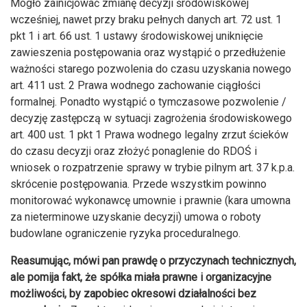
Mogło zainicjować zmianę decyzji środowiskowej
wcześniej, nawet przy braku pełnych danych art. 72 ust. 1
pkt 1 i art. 66 ust. 1 ustawy środowiskowej uniknięcie
zawieszenia postępowania oraz wystąpić o przedłużenie
ważności starego pozwolenia do czasu uzyskania nowego
art. 411 ust. 2 Prawa wodnego zachowanie ciągłości
formalnej. Ponadto wystąpić o tymczasowe pozwolenie /
decyzję zastępczą w sytuacji zagrożenia środowiskowego
art. 400 ust. 1 pkt 1 Prawa wodnego legalny zrzut ścieków
do czasu decyzji oraz złożyć ponaglenie do RDOŚ i
wniosek o rozpatrzenie sprawy w trybie pilnym art. 37 k.p.a.
skrócenie postępowania. Przede wszystkim powinno
monitorować wykonawcę umownie i prawnie (kara umowna
za nieterminowe uzyskanie decyzji) umowa o roboty
budowlane ograniczenie ryzyka proceduralnego.
Reasumując, mówi pan prawdę o przyczynach technicznych,
ale pomija fakt, że spółka miała prawne i organizacyjne
możliwości, by zapobiec okresowi działalności bez