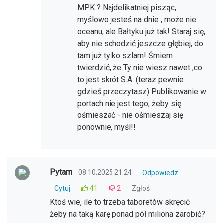
MPK ? Najdelikatniej pisząc,
myślowo jesteś na dnie , może nie
oceanu, ale Bałtyku już tak! Staraj się,
aby nie schodzić jeszcze głębiej, do
tam już tylko szlam! Śmiem
twierdzić, że Ty nie wiesz nawet ,co
to jest skrót S.A. (teraz pewnie
gdzieś przeczytasz) Publikowanie w
portach nie jest tego, żeby się
ośmieszać - nie ośmieszaj się
ponownie, myśl!!
Pytam
08.10.2025 21:24
Odpowiedz
Cytuj
41
2
Zgłoś
Ktoś wie, ile to trzeba taboretów skręcić
żeby na taką karę ponad pół miliona zarobić?