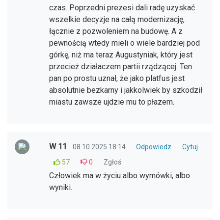
czas. Poprzedni prezesi dali radę uzyskać
wszelkie decyzje na całą modernizację,
łącznie z pozwoleniem na budowę. A z
pewnością wtedy mieli o wiele bardziej pod
górkę, niż ma teraz Augustyniak, który jest
przecież działaczem partii rządzącej. Ten
pan po prostu uznał, że jako platfus jest
absolutnie bezkarny i jakkolwiek by szkodził
miastu zawsze ujdzie mu to płazem.
W 11
08.10.2025 18:14
Odpowiedz
Cytuj
57
0
Zgłoś
Człowiek ma w życiu albo wymówki, albo
wyniki.