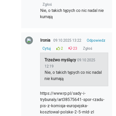
Zgłoś
Nie, o takich tępych co nic nadal nie
kumają
Ironia
09.10.2025 13:22
Odpowiedz
Cytuj
2
23
Zgłoś
Trzeźwo myślący
09.10.2025
12:19
Nie, o takich tępych co nic nadal
nie kumają
https://www.rp.pl/sady-i-
trybunaly/art38575641-spor-rzadu-
pis-z-komisja-europejska-
kosztowal-polske-2-5-mld-zl