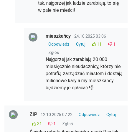
tak, najgorzej jak ludzie zarabiają. to się
w pale nie mieści!
mieszkańcy
24.10.2025 03:06
Odpowiedz
Cytuj
11
1
Zgłoś
Najgorzej jak zarabiają 20 000
miesięcznie nieudacznicy, którzy nie
potrafią zarządzać miastem i dostają
milionowe kary a my mieszkańcy
będziemy je spłacać 👎
ZIP
12.10.2025 07:22
Odpowiedz
Cytuj
31
1
Zgłoś
Świetna robota Augustyniaka, niech Pan tak