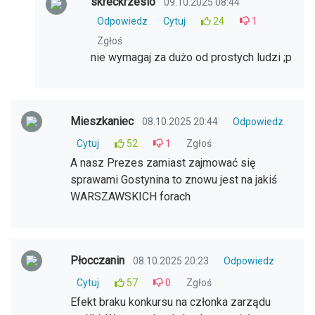
skreckrzeslo
09.10.2025 08:44
Odpowiedz
Cytuj
24
1
Zgłoś
nie wymagaj za dużo od prostych ludzi ;p
Mieszkaniec
08.10.2025 20:44
Odpowiedz
Cytuj
52
1
Zgłoś
A nasz Prezes zamiast zajmować się
sprawami Gostynina to znowu jest na jakiś
WARSZAWSKICH forach
Płocczanin
08.10.2025 20:23
Odpowiedz
Cytuj
57
0
Zgłoś
Efekt braku konkursu na członka zarządu