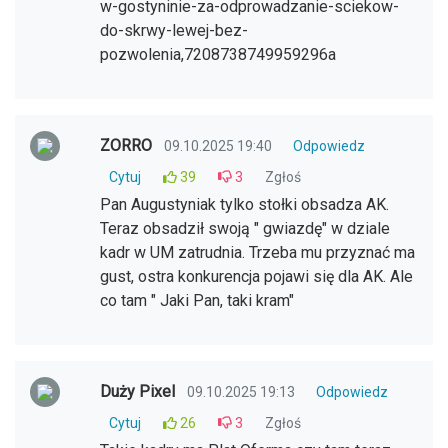
w-gostyninie-za-odprowadzanie-sciekow-
do-skrwy-lewej-bez-
pozwolenia,7208738749959296a
ZORRO
09.10.2025 19:40
Odpowiedz
Cytuj
39
3
Zgłoś
Pan Augustyniak tylko stołki obsadza AK.
Teraz obsadził swoją " gwiazdę" w dziale
kadr w UM zatrudnia. Trzeba mu przyznać ma
gust, ostra konkurencja pojawi się dla AK. Ale
co tam " Jaki Pan, taki kram"
Duży Pixel
09.10.2025 19:13
Odpowiedz
Cytuj
26
3
Zgłoś