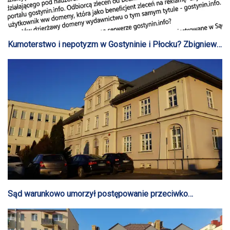
Kumoterstwo i nepotyzm w Gostyninie i Płocku? Zbigniew
Nowak stawia poważne zarzuty lokalnym politykom
Sąd warunkowo umorzył postępowanie przeciwko
Dariuszowi Szymańskiemu