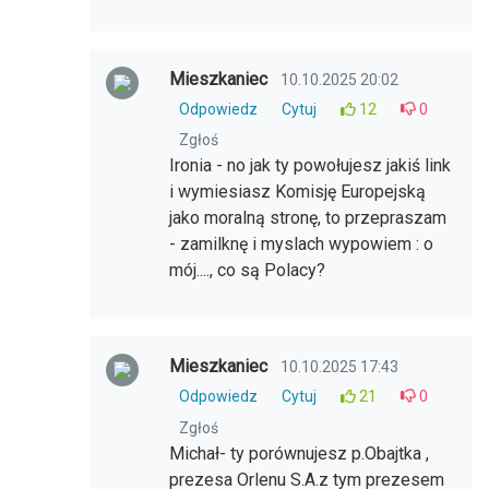
Mieszkaniec
10.10.2025 20:02
Odpowiedz
Cytuj
12
0
Zgłoś
Ironia - no jak ty powołujesz jakiś link
i wymiesiasz Komisję Europejską
jako moralną stronę, to przepraszam
- zamilknę i myslach wypowiem : o
mój...., co są Polacy?
Mieszkaniec
10.10.2025 17:43
Odpowiedz
Cytuj
21
0
Zgłoś
Michał- ty porównujesz p.Obajtka ,
prezesa Orlenu S.A.z tym prezesem