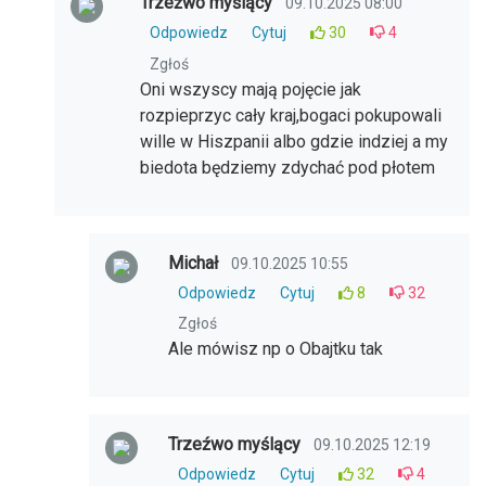
Trzeźwo myślący
09.10.2025 08:00
Odpowiedz
Cytuj
30
4
Zgłoś
Oni wszyscy mają pojęcie jak
rozpieprzyc cały kraj,bogaci pokupowali
wille w Hiszpanii albo gdzie indziej a my
biedota będziemy zdychać pod płotem
Michał
09.10.2025 10:55
Odpowiedz
Cytuj
8
32
Zgłoś
Ale mówisz np o Obajtku tak
Trzeźwo myślący
09.10.2025 12:19
Odpowiedz
Cytuj
32
4