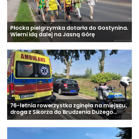
zależy od zakresu opieki oraz
indywidualnych potrzeb
podopiecznego. Zadzwoń: 726
284 828 Poniedziałek–piątek,
Płocka pielgrzymka dotarła do Gostynina.
Wierni idą dalej na Jasną Górę
9:00–18:00
76-letnia rowerzystka zginęła na miejscu,
droga z Sikorza do Brudzenia Dużego
zablokowana