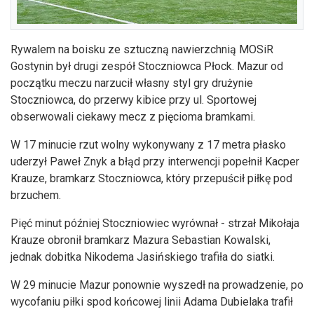
Rywalem na boisku ze sztuczną nawierzchnią MOSiR
Gostynin był drugi zespół Stoczniowca Płock. Mazur od
początku meczu narzucił własny styl gry drużynie
Stoczniowca, do przerwy kibice przy ul. Sportowej
obserwowali ciekawy mecz z pięcioma bramkami.
W 17 minucie rzut wolny wykonywany z 17 metra płasko
uderzył Paweł Znyk a błąd przy interwencji popełnił Kacper
Krauze, bramkarz Stoczniowca, który przepuścił piłkę pod
brzuchem.
Pięć minut później Stoczniowiec wyrównał - strzał Mikołaja
Krauze obronił bramkarz Mazura Sebastian Kowalski,
jednak dobitka Nikodema Jasińskiego trafiła do siatki.
W 29 minucie Mazur ponownie wyszedł na prowadzenie, po
wycofaniu piłki spod końcowej linii Adama Dubielaka trafił