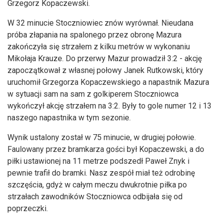
Grzegorz Kopaczewski.
W 32 minucie Stoczniowiec znów wyrównał. Nieudana
próba złapania na spalonego przez obronę Mazura
zakończyła się strzałem z kilku metrów w wykonaniu
Mikołaja Krauze. Do przerwy Mazur prowadził 3:2 - akcję
zapoczątkował z własnej połowy Janek Rutkowski, który
uruchomił Grzegorza Kopaczewskiego a napastnik Mazura
w sytuacji sam na sam z golkiperem Stoczniowca
wykończył akcję strzałem na 3:2. Były to gole numer 12 i 13
naszego napastnika w tym sezonie.
Wynik ustalony został w 75 minucie, w drugiej połowie.
Faulowany przez bramkarza gości był Kopaczewski, a do
piłki ustawionej na 11 metrze podszedł Paweł Znyk i
pewnie trafił do bramki. Nasz zespół miał też odrobinę
szczęścia, gdyż w całym meczu dwukrotnie piłka po
strzałach zawodników Stoczniowca odbijała się od
poprzeczki.