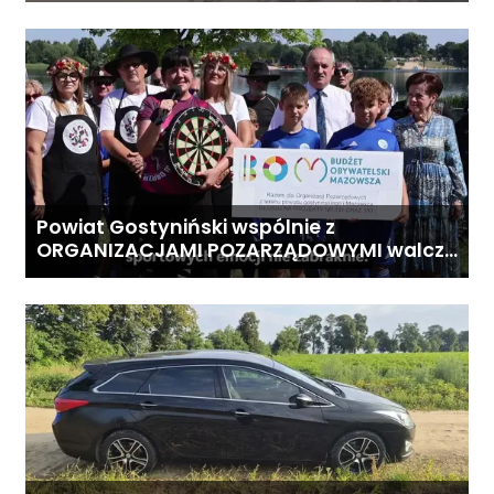
Powiat Gostyniński wspólnie z
ORGANIZACJAMI POZARZĄDOWYMI walczą
o środki z Budżetu Obywatelskiego
Mazowsza dla Organizacji z naszego
terenu!