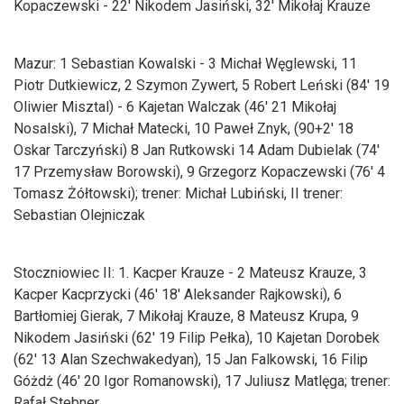
Kopaczewski - 22' Nikodem Jasiński, 32' Mikołaj Krauze
Mazur: 1 Sebastian Kowalski - 3 Michał Węglewski, 11
Piotr Dutkiewicz, 2 Szymon Zywert, 5 Robert Leński (84' 19
Oliwier Misztal) - 6 Kajetan Walczak (46' 21 Mikołaj
Nosalski), 7 Michał Matecki, 10 Paweł Znyk, (90+2' 18
Oskar Tarczyński) 8 Jan Rutkowski 14 Adam Dubielak (74'
17 Przemysław Borowski), 9 Grzegorz Kopaczewski (76' 4
Tomasz Żółtowski); trener: Michał Lubiński, II trener:
Sebastian Olejniczak
Stoczniowiec II: 1. Kacper Krauze - 2 Mateusz Krauze, 3
Kacper Kacprzycki (46' 18' Aleksander Rajkowski), 6
Bartłomiej Gierak, 7 Mikołaj Krauze, 8 Mateusz Krupa, 9
Nikodem Jasiński (62' 19 Filip Pełka), 10 Kajetan Dorobek
(62' 13 Alan Szechwakedyan), 15 Jan Falkowski, 16 Filip
Góżdż (46' 20 Igor Romanowski), 17 Juliusz Matlęga; trener:
Rafał Stebner