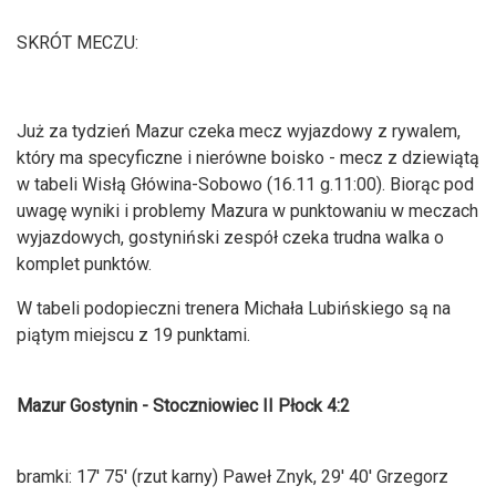
SKRÓT MECZU:
Już za tydzień Mazur czeka mecz wyjazdowy z rywalem,
który ma specyficzne i nierówne boisko - mecz z dziewiątą
w tabeli Wisłą Główina-Sobowo (16.11 g.11:00). Biorąc pod
uwagę wyniki i problemy Mazura w punktowaniu w meczach
wyjazdowych, gostyniński zespół czeka trudna walka o
komplet punktów.
W tabeli podopieczni trenera Michała Lubińskiego są na
piątym miejscu z 19 punktami.
Mazur Gostynin - Stoczniowiec II Płock 4:2
bramki: 17' 75' (rzut karny) Paweł Znyk, 29' 40' Grzegorz