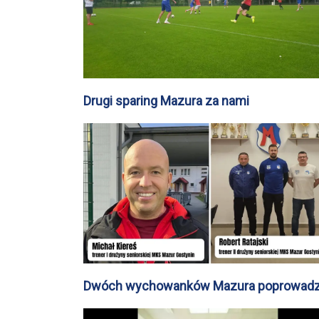
Drugi sparing Mazura za nami
Dwóch wychowanków Mazura poprowadz
drużyny seniorskie