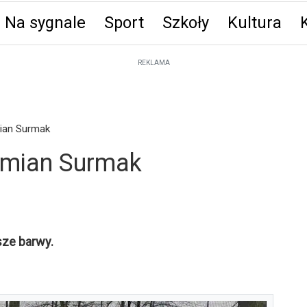
Na sygnale
Sport
Szkoły
Kultura
ęta
REKLAMA
ian Surmak
amian Surmak
ze barwy.