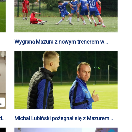
Wygrana Mazura z nowym trenerem w
pierwszym sparingu
i
Michał Lubiński pożegnał się z Mazurem
Gostynin