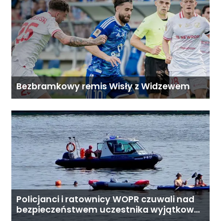
Bezbramkowy remis Wisły z Widzewem
Policjanci i ratownicy WOPR czuwali nad
bezpieczeństwem uczestnika wyjątkowej
wyprawy