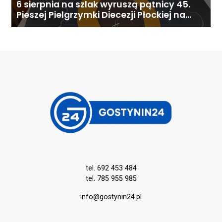
6 sierpnia na szlak wyruszą pątnicy 45.
Pieszej Pielgrzymki Diecezji Płockiej na
Jasną Górę
tel. 692 453 484
tel. 785 955 985
info@gostynin24.pl