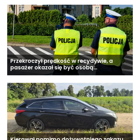
Przekroczył prędkość w recydywie, a
pasażer okazał się być osobą
poszukiwaną
Kierował pomimo dożywotniego zakazu.