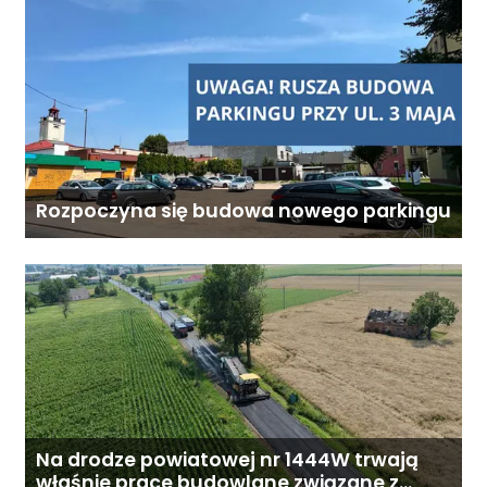
zależy od zakresu opieki oraz
indywidualnych potrzeb
podopiecznego. Zadzwoń: 726
284 828 Poniedziałek–piątek,
9:00–18:00
Rozpoczyna się budowa nowego parkingu
Na drodze powiatowej nr 1444W trwają
właśnie prace budowlane związane z