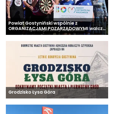
Powiat Gostyniński wspólnie z
ORGANIZACJAMI POZARZĄDOWYMI walczą
o środki z Budżetu Obywatelskiego
Mazowsza dla Organizacji z naszego
terenu!
Grodzisko Łysa Góra