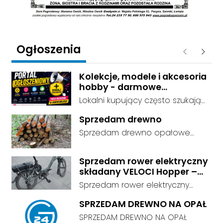
Ogłoszenia
Poprzednie
Następ
Kolekcje, modele i akcesoria
hobby - darmowe
ogłoszenia, dodaj swoje za
Lokalni kupujący często szukają
darmo
dokładnie tego, co leży u Ciebie
Sprzedam drewno
w domu. Kategorie są czytelnie
Sprzedam drewno opałowe
podzielone, dzięki czemu osoby
debina sucha gotowa do
szukające przedmiotów
palenia transport w własnym
kolekcjonerskich trafiają prosto
Sprzedam rower elektryczny
zakresie
składany VELOCI Hopper –
do Twojej oferty. Link do serwisu:
Bafang
darmowe ogłoszenia -
Sprzedam rower elektryczny
https://ogloszenia.dodajemyoglo
składany VELOCI Hopper –
SPRZEDAM DREWNO NA OPAŁ
szenia.pl/. Załóż konto albo
Bafang | Przebieg tylko 663 km
SPRZEDAM DREWNO NA OPAŁ
opublikuj ofertę od razu i
Sprzedam składany rower