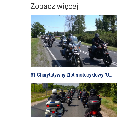
Zobacz więcej:
31 Charytatywny Zlot motocyklowy "U
Kaczora"