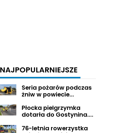
NAJPOPULARNIEJSZE
Seria pożarów podczas
żniw w powiecie
gostynińskim
Płocka pielgrzymka
dotarła do Gostynina.
Wierni idą dalej na
76-letnia rowerzystka
Jasną Górę