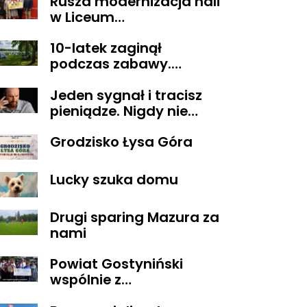
Rusza modernizacja hali
w Liceum
Ogólnokształcącym im.
10-latek zaginął
T. Kościuszki w
podczas zabawy.
Gostyninie
Wszystko zakończyło się
Jeden sygnał i tracisz
szczęśliwie
pieniądze. Nigdy nie
oddzwaniaj na te
Grodzisko Łysa Góra
numery
Lucky szuka domu
Drugi sparing Mazura za
nami
Powiat Gostyniński
wspólnie z
ORGANIZACJAMI