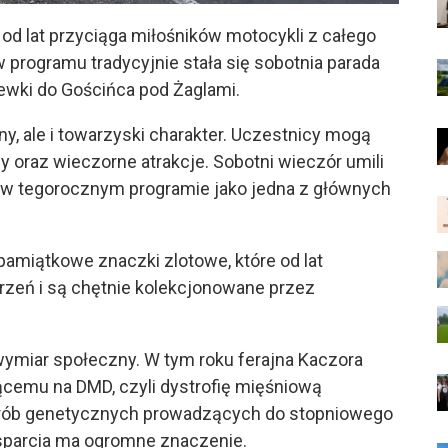
od lat przyciąga miłośników motocykli z całego
 programu tradycyjnie stała się
sobotnia parada
zewki do Gościńca pod Żaglami.
ny, ale i towarzyski charakter. Uczestnicy mogą
 oraz wieczorne atrakcje. Sobotni wieczór umili
ę w tegorocznym programie jako jedna z głównych
pamiątkowe znaczki zlotowe, które od lat
zeń i są chętnie kolekcjonowane przez
ymiar społeczny. W tym roku ferajna Kaczora
emu na DMD, czyli dystrofię mięśniową
horób genetycznych prowadzących do stopniowego
wsparcia ma ogromne znaczenie.