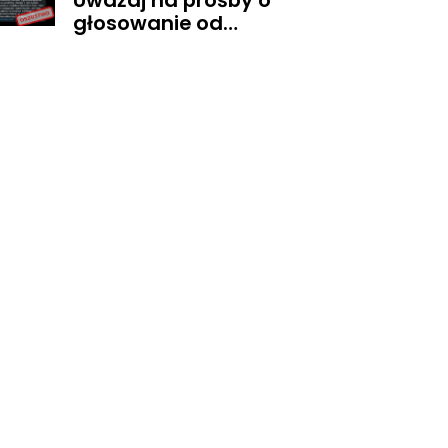
Uważaj na prośby o
głosowanie od
znajomych