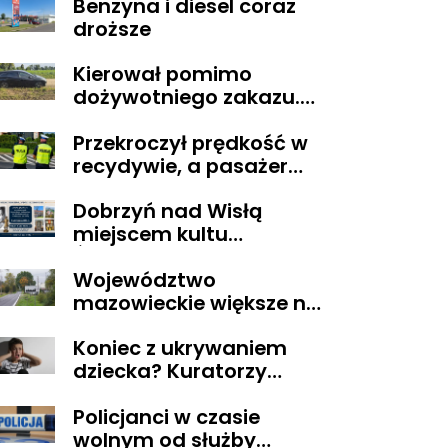
Benzyna i diesel coraz
POZARZĄDOWYMI
droższe
walczą o środki z
Budżetu
Kierował pomimo
Obywatelskiego
dożywotniego zakazu.
Mazowsza dla
Trafił do aresztu
Organizacji z naszego
Przekroczył prędkość w
terenu!
recydywie, a pasażer
okazał się być osobą
Dobrzyń nad Wisłą
poszukiwaną
miejscem kultu
Świętego Lekarza z
Województwo
Neapolu
mazowieckie większe niż
Belgia i trudne w
Koniec z ukrywaniem
zarządzaniu. Eksperci
dziecka? Kuratorzy
proponują podział
dostaną uprawnienia,
centralnej Polski
Policjanci w czasie
jakich nie mieli
wolnym od służby