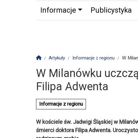
Informacje
Publicystyka
Zdrowie
Partnerzy
Zwierz
Strona główna
Artykuły
Informacje z regionu
W Milan
W Milanówku uczczą 
Filipa Adwenta
Informacje z regionu
W kościele św. Jadwigi Śląskiej w Milan
śmierci doktora Filipa Adwenta. Uroczyst