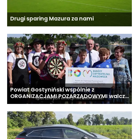
Drugi sparing Mazura za nami
Powiat Gostyniński wspólnie z
ORGANIZACJAMI POZARZĄDOWYMI walczą
o środki z Budżetu Obywatelskiego
Mazowsza dla Organizacji z naszego
terenu!