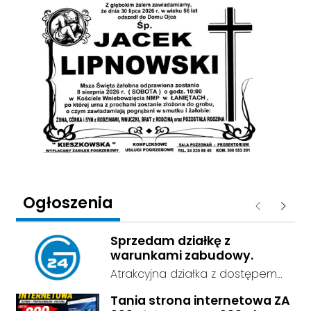
Ogłoszenia
Poprzednie
Następ
Sprzedam działkę z
warunkami zabudowy.
Atrakcyjna działka z dostępem
do sieci energetycznej i wodnej,
Tania strona internetowa ZA
o powierzchni 0,4ha , przy drodze