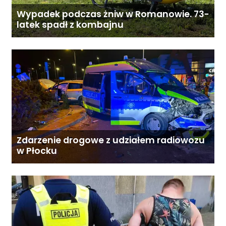
Wypadek podczas żniw w Romanowie. 73-
latek spadł z kombajnu
Zdarzenie drogowe z udziałem radiowozu
w Płocku