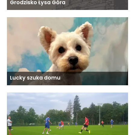
Grodzisko Łysa Góra
Lucky szuka domu