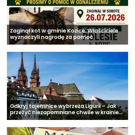
Zaginął kot w gminie Kozice. Właściciele
wyznaczyli nagrodę za pomoc
Odkryj tajemnice wybrzeża Ligurii – Jak
przeżyć niezapomniane chwile w krainie
pesto i słońca