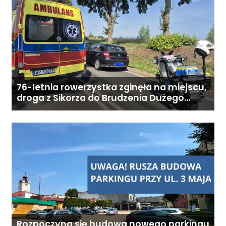
zależy od zakresu opieki oraz
indywidualnych potrzeb
podopiecznego. Zadzwoń: 726
284 828 Poniedziałek–piątek,
9:00–18:00
76-letnia rowerzystka zginęła na miejscu,
droga z Sikorza do Brudzenia Dużego
zablokowana
Rozpoczyna się budowa nowego parkingu