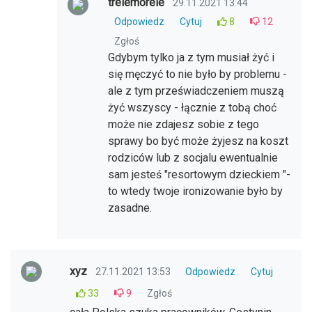
trelemorele
29.11.2021 13:44
Odpowiedz
Cytuj
8
12
Zgłoś
Gdybym tylko ja z tym musiał żyć i
się męczyć to nie było by problemu -
ale z tym przeświadczeniem muszą
żyć wszyscy - łącznie z tobą choć
może nie zdajesz sobie z tego
sprawy bo być może żyjesz na koszt
rodziców lub z socjalu ewentualnie
sam jesteś "resortowym dzieckiem "-
to wtedy twoje ironizowanie było by
zasadne.
xyz
27.11.2021 13:53
Odpowiedz
Cytuj
33
9
Zgłoś