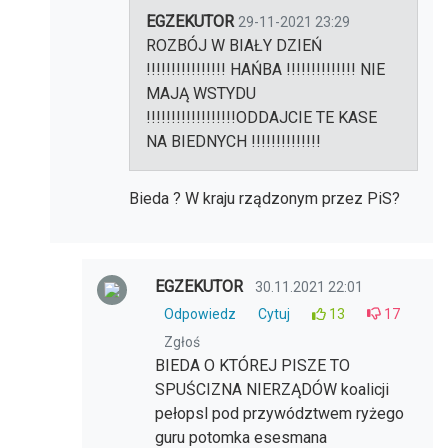
EGZEKUTOR
29-11-2021 23:29
ROZBÓJ W BIAŁY DZIEŃ
!!!!!!!!!!!!!!!! HAŃBA !!!!!!!!!!!!!! NIE
MAJĄ WSTYDU
!!!!!!!!!!!!!!!!!!ODDAJCIE TE KASE
NA BIEDNYCH !!!!!!!!!!!!!!
Bieda ? W kraju rządzonym przez PiS?
EGZEKUTOR
30.11.2021 22:01
Odpowiedz
Cytuj
13
17
Zgłoś
BIEDA O KTÓREJ PISZE TO
SPUŚCIZNA NIERZĄDÓW koalicji
pełopsl pod przywództwem ryżego
guru potomka esesmana