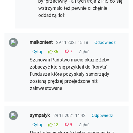
był przeciwny - a i tych troje z PiS co się
wstrzymało też pewnie ci chętnie
oddadzą :lol:
malkontent
29.11.2021 15:18
Odpowiedz
Cytuj
36
7
Zgłoś
Szanowni Państwo macie okazję żeby
zobaczyć kto się przykleił do "koryta"
Fundusze które pozyskały samorządy
zostaną prędzej przejedzone niż
zainwestowane.
sympatyk
29.11.2021 14:42
Odpowiedz
Cytuj
42
9
Zgłoś
Pani Leśniewska już chyba zapomniała z