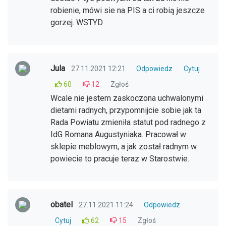
robienie, mówi sie na PIS a ci robią jeszcze
gorzej. WSTYD
Jula
27.11.2021 12:21
Odpowiedz
Cytuj
60
12
Zgłoś
Wcale nie jestem zaskoczona uchwalonymi
dietami radnych, przypomnijcie sobie jak ta
Rada Powiatu zmieniła statut pod radnego z
IdG Romana Augustyniaka. Pracował w
sklepie meblowym, a jak został radnym w
powiecie to pracuje teraz w Starostwie.
obatel
27.11.2021 11:24
Odpowiedz
Cytuj
62
15
Zgłoś