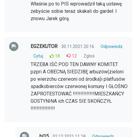
Właśnie po to PIS wprowadził taką ustawę.
żebyście sobie teraz skakali do gardeł. I
znowu Jarek górą.
EGZEKUTOR
30.11.2021 20:16
Odpowiedz
Cytuj
18
12
Zgłoś
TRZEBA IŚĆ POD TEN DAWNY KOMITET
pzpri A OBECNĄ SIEDZIBĘ arbuzów(zieloni
po wierzchu czerwoni od środka)i platfusów
spadkobierców czerwonej komuny I GŁOŚNO
ZAPROTESTOWAĆ !!!!!!!!!!!!!!MIESZKAŃCY
GOSTYNINA ich CZAS SIE SKOŃCZYŁ
!!!!!!!!!!!!!!!!
bl15
02.12.2021 11:18
Odpowiedz