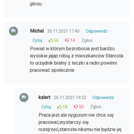
głosu.
Michal
26.11.2021 17:40
Odpowiedz
Cytuj
56
14
Zgłoś
Powiat w którym bezrobocie jest bardzo
wysokie jajap robią z mieszkańców Starosta
to urzędnik bralny z teczki a radni powinni
pracować społecznie
kalert
26.11.2021 19:22
Odpowiedz
Cytuj
18
50
Zgłoś
Praca jest ale nygusom nie chce się
pracować,wystarczy się
rozejrzeć,starosta nikomu nie będzie jej