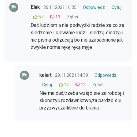
Elek
26.11.2021 16:35
Odpowiedz
Cytuj
57
13
Zgłoś
Dać ludziom a nie podwyżki radzie za co za
siedzenie i olewanie ludzi ..siedzą siedzą i
nic pisma odrzucają bo nie uzasadnione jak
zwykle norma rękę ręką myje
kalert
28.11.2021 14:59
Odpowiedz
Cytuj
17
12
Zgłoś
Nie ma dać,trzeba wziąć sie za robotę i
skonczyć rozdawnictwo,za bardzo się
przyzwyczailiście do brania.