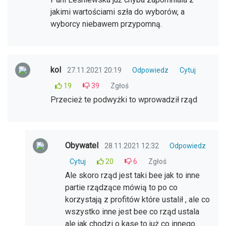
jakimi wartościami szła do wyborów, a
wyborcy niebawem przypomną.
kol
27.11.2021 20:19
Odpowiedz
Cytuj
19
39
Zgłoś
Przecież te podwyżki to wprowadził rząd
Obywatel
28.11.2021 12:32
Odpowiedz
Cytuj
20
6
Zgłoś
Ale skoro rząd jest taki bee jak to inne
partie rządzące mówią to po co
korzystają z profitów które ustalił , ale co
wszystko inne jest bee co rząd ustala
ale jak chodzi o kasę to już co innego.