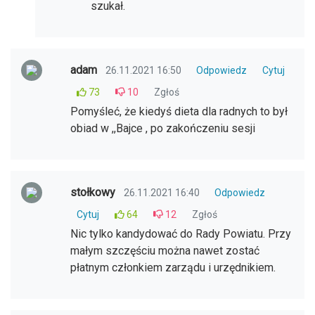
szukał.
adam
26.11.2021 16:50
Odpowiedz
Cytuj
73
10
Zgłoś
Pomyśleć, że kiedyś dieta dla radnych to był
obiad w ,,Bajce , po zakończeniu sesji
stołkowy
26.11.2021 16:40
Odpowiedz
Cytuj
64
12
Zgłoś
Nic tylko kandydować do Rady Powiatu. Przy
małym szczęściu można nawet zostać
płatnym członkiem zarządu i urzędnikiem.