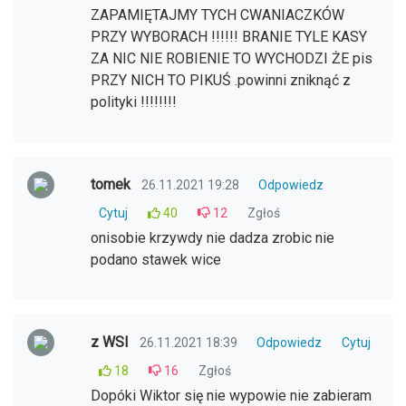
ZAPAMIĘTAJMY TYCH CWANIACZKÓW
PRZY WYBORACH !!!!!! BRANIE TYLE KASY
ZA NIC NIE ROBIENIE TO WYCHODZI ŻE pis
PRZY NICH TO PIKUŚ .powinni zniknąć z
polityki !!!!!!!!
tomek
26.11.2021 19:28
Odpowiedz
Cytuj
40
12
Zgłoś
onisobie krzywdy nie dadza zrobic nie
podano stawek wice
z WSI
26.11.2021 18:39
Odpowiedz
Cytuj
18
16
Zgłoś
Dopóki Wiktor się nie wypowie nie zabieram