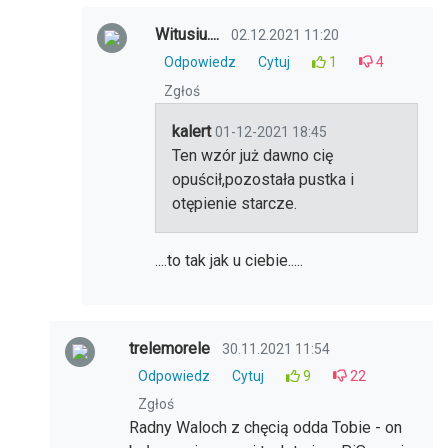
Witusiu....
02.12.2021 11:20
Odpowiedz
Cytuj
1
4
Zgłoś
kalert
01-12-2021 18:45
Ten wzór już dawno cię
opuścił,pozostała pustka i
otępienie starcze.
....to tak jak u ciebie.....
trelemorele
30.11.2021 11:54
Odpowiedz
Cytuj
9
22
Zgłoś
Radny Waloch z chęcią odda Tobie - on