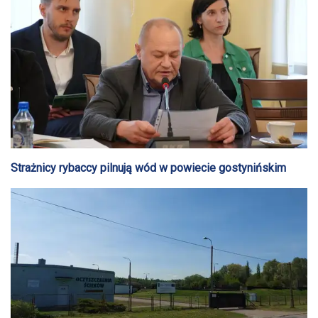
Strażnicy rybaccy pilnują wód w powiecie gostynińskim