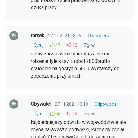
cała Polska szuka pracowników. Gostynin
szuka pracy.
tomek
27.11.2021 13:15
Odpowiedz
Cytuj
47
10
Zgłoś
radny zarzad wice starosta za nic nie
robienie tyle kasy a robol 2800brutto
sratoscie na gostynin 5000 wystarczy do
zobaczenia przy urnach
Obywatel
27.11.2021 13:13
Odpowiedz
Cytuj
55
12
Zgłoś
Najbiedniejszy powiatu w województwie ale
chyba najwyższe podwyżki, każdy by chciał
dostać 7 tys podwyżki od tak za nic nie