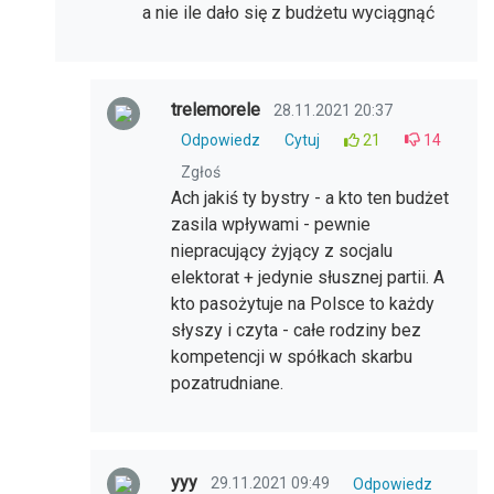
a nie ile dało się z budżetu wyciągnąć
trelemorele
28.11.2021 20:37
Odpowiedz
Cytuj
21
14
Zgłoś
Ach jakiś ty bystry - a kto ten budżet
zasila wpływami - pewnie
niepracujący żyjący z socjalu
elektorat + jedynie słusznej partii. A
kto pasożytuje na Polsce to każdy
słyszy i czyta - całe rodziny bez
kompetencji w spółkach skarbu
pozatrudniane.
yyy
29.11.2021 09:49
Odpowiedz