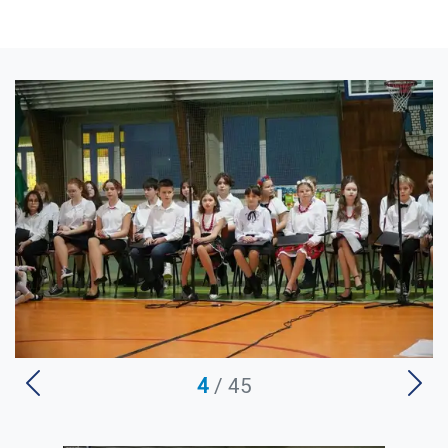
U
4
/ 45