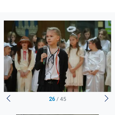
U
26
/ 45