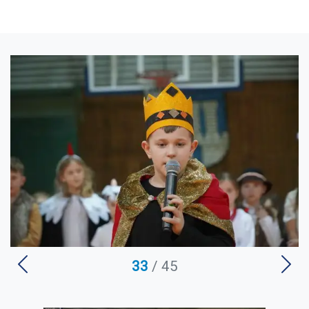
U
33
/ 45