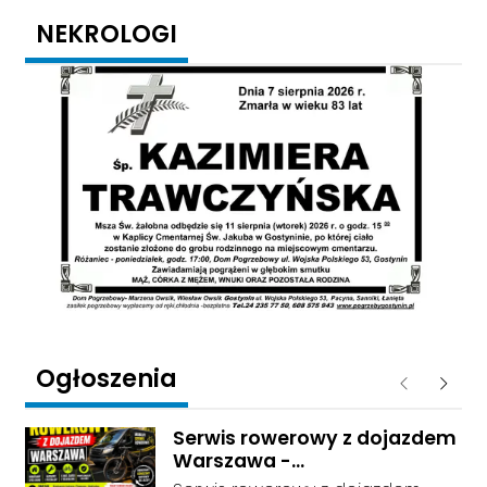
NEKROLOGI
Ogłoszenia
Poprzednie
Następ
Serwis rowerowy z dojazdem
Warszawa -
mobilnyserwisrowerowy.7m.