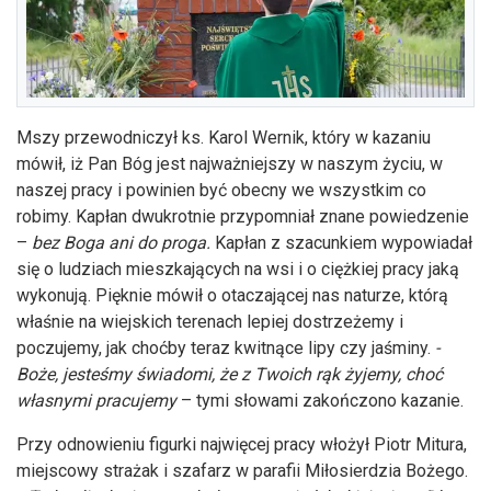
Mszy przewodniczył ks. Karol Wernik, który w kazaniu
mówił, iż Pan Bóg jest najważniejszy w naszym życiu, w
naszej pracy i powinien być obecny we wszystkim co
robimy. Kapłan dwukrotnie przypomniał znane powiedzenie
–
bez Boga ani do proga.
Kapłan z szacunkiem wypowiadał
się o ludziach mieszkających na wsi i o ciężkiej pracy jaką
wykonują. Pięknie mówił o otaczającej nas naturze, którą
właśnie na wiejskich terenach lepiej dostrzeżemy i
poczujemy, jak choćby teraz kwitnące lipy czy jaśminy.
-
Boże, jesteśmy świadomi, że z Twoich rąk żyjemy, choć
własnymi pracujemy
– tymi słowami zakończono kazanie.
Przy odnowieniu figurki najwięcej pracy włożył Piotr Mitura,
miejscowy strażak i szafarz w parafii Miłosierdzia Bożego.