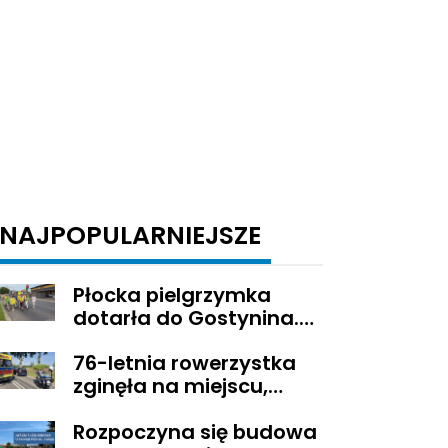
NAJPOPULARNIEJSZE
Płocka pielgrzymka
dotarła do Gostynina.
Wierni idą dalej na
76-letnia rowerzystka
Jasną Górę
zginęła na miejscu,
droga z Sikorza do
Rozpoczyna się budowa
Brudzenia Dużego