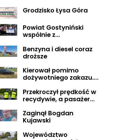
Grodzisko Łysa Góra
Powiat Gostyniński
wspólnie z
ORGANIZACJAMI
Benzyna i diesel coraz
POZARZĄDOWYMI
droższe
walczą o środki z
Budżetu
Kierował pomimo
Obywatelskiego
dożywotniego zakazu.
Mazowsza dla
Trafił do aresztu
Organizacji z naszego
Przekroczył prędkość w
terenu!
recydywie, a pasażer
okazał się być osobą
Zaginął Bogdan
poszukiwaną
Kujawski
Województwo