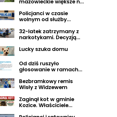
mazowieckie większe niż
Belgia i trudne w
Policjanci w czasie
zarządzaniu. Eksperci
wolnym od służby
proponują podział
zatrzymali
centralnej Polski
32-latek zatrzymany z
poszukiwanego
narkotykami. Decyzją
sądu trafił do aresztu
Lucky szuka domu
Od dziś ruszyło
głosowanie w ramach
Budżetu
Bezbramkowy remis
Obywatelskiego
Wisły z Widzewem
Mazowsza
Zaginął kot w gminie
Kozice. Właściciele
wyznaczyli nagrodę za