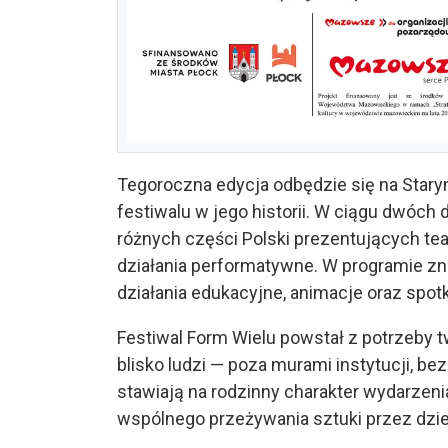
Tegoroczna edycja odbędzie się na Stary
festiwalu w jego historii. W ciągu dwóch 
różnych części Polski prezentujących teatr
działania performatywne. W programie zna
działania edukacyjne, animacje oraz spotk
Festiwal Form Wielu powstał z potrzeby tw
blisko ludzi — poza murami instytucji, be
stawiają na rodzinny charakter wydarzenia
wspólnego przeżywania sztuki przez dziec