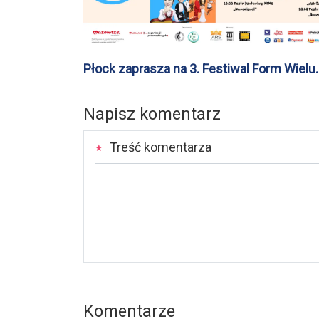
Płock zaprasza na 3. Festiwal Form Wielu.
Dwa dni rodzinnych spektakli w sercu
miasta
Napisz komentarz
Treść komentarza
Komentarze