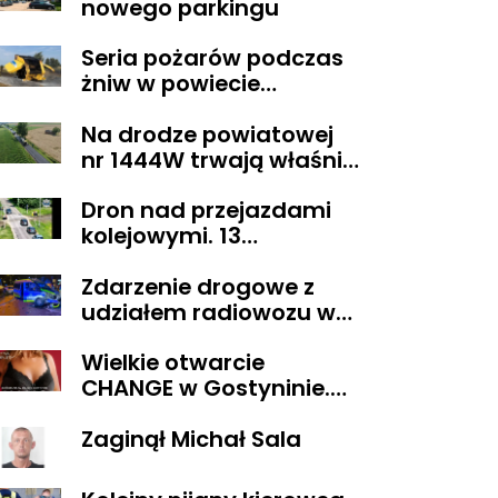
nowego parkingu
zablokowana
Seria pożarów podczas
żniw w powiecie
gostynińskim
Na drodze powiatowej
nr 1444W trwają właśnie
prace budowlane
Dron nad przejazdami
związane z przebudową
kolejowymi. 13
drogi
wykroczeń ujawnionych
Zdarzenie drogowe z
podczas działań
udziałem radiowozu w
„Bezpieczny przejazd
Płocku
kolejowy”
Wielkie otwarcie
CHANGE w Gostyninie.
Promocja 2 za 1 na
Zaginął Michał Sala
komplety