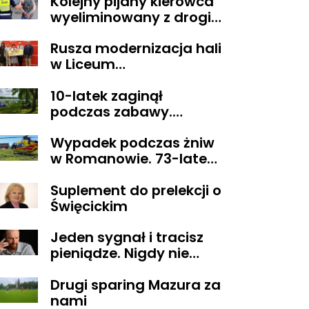
Kolejny pijany kierowca
wyeliminowany z drogi.
Miał blisko 3 promile
Rusza modernizacja hali
alkoholu
w Liceum
Ogólnokształcącym im.
10-latek zaginął
T. Kościuszki w
podczas zabawy.
Gostyninie
Wszystko zakończyło się
Wypadek podczas żniw
szczęśliwie
w Romanowie. 73-latek
spadł z kombajnu
Suplement do prelekcji o
Święcickim
Jeden sygnał i tracisz
pieniądze. Nigdy nie
oddzwaniaj na te
Drugi sparing Mazura za
numery
nami