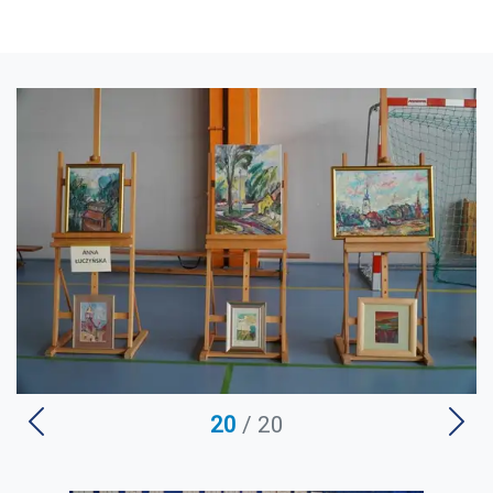
U
20
/ 20