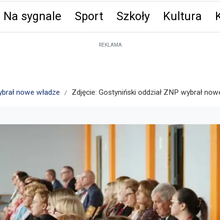
Na sygnale
Sport
Szkoły
Kultura
ęta
REKLAMA
ybrał nowe władze
Zdjęcie: Gostyniński oddział ZNP wybrał no