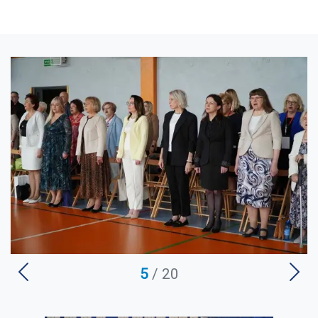
U
5
/ 20