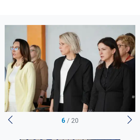
U
6
/ 20