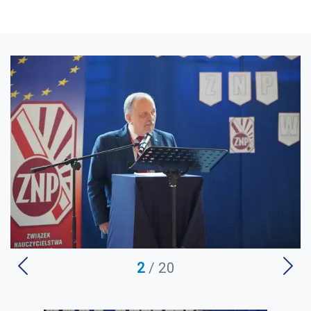
U
2
/ 20