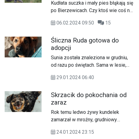
Kudłata suczka i mały pies błąkają się
po Bierzewicach. Czy ktoś wie coś na
ich temat?
06.02.2024 09:50
15
Śliczna Ruda gotowa do
adopcji
Sunia została znaleziona w grudniu,
od razu po świętach. Sama w lesie,
przemoczona, przerażona i głodna
29.01.2024 06:40
przemierzała pustkowia w
poszukiwaniu ratunku. Na szczęście
Skrzacik do pokochania od
znalazła...
zaraz
Rok temu ledwo żywy kundelek
zamarzał w mroźny, grudniowy
wieczór na leśnym parkingu.
24.01.2024 23:15
Połamany, obolały, odchodził powoli w