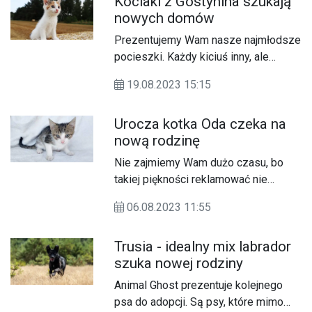
Kociaki z Gostynina szukają
usamodzielnić.
nowych domów
Prezentujemy Wam nasze najmłodsze
pocieszki. Każdy kiciuś inny, ale
wszystkie śliczne, wesołe i gotowe
19.08.2023 15:15
do rozpoczęcia nowego życia.
Urocza kotka Oda czeka na
nową rodzinę
Nie zajmiemy Wam dużo czasu, bo
takiej piękności reklamować nie
trzeba.
06.08.2023 11:55
Trusia - idealny mix labrador
szuka nowej rodziny
Animal Ghost prezentuje kolejnego
psa do adopcji. Są psy, które mimo