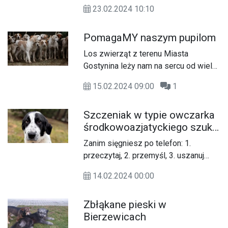
od nas jako szczeniaczek Gapik, po
23.02.2024 10:10
ponad dwóch latach wrócił z adopcji.
PomagaMY naszym pupilom
Los zwierząt z terenu Miasta
Gostynina leży nam na sercu od wielu
lat. Pula środków finansowych
15.02.2024 09:00
1
przeznaczanych na walkę z ich
bezdomnością z roku na rok jest
Szczeniak w typie owczarka
sukcesywnie zwiększana tak, aby
środkowoazjatyckiego szuka
zadbać o jak największą liczbę
odpowiedzialnych opiekunów
czworonogów.
Zanim sięgniesz po telefon: 1.
przeczytaj, 2. przemyśl, 3. uszanuj
nasze warunki.
14.02.2024 00:00
Zbłąkane pieski w
Bierzewicach