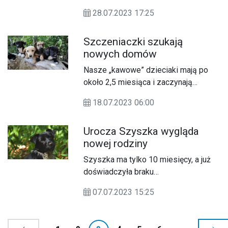
cudownego charakteru, mają w życiu
28.07.2023 17:25
wybitnego pecha.
Szczeniaczki szukają
nowych domów
Nasze „kawowe” dzieciaki mają po
około 2,5 miesiąca i zaczynają
rozglądać się za nowymi opiekunami.
18.07.2023 06:00
Maluchy to słodycz, radość i energia.
Nie sposób się z nimi nudzić.
Urocza Szyszka wygląda
nowej rodziny
Szyszka ma tylko 10 miesięcy, a już
doświadczyła braku
człowieczeństwa. Razem ze swoją
07.07.2023 15:25
siostrą zostały porzucone w lesie
pod Gostyninem.