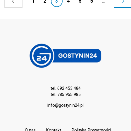
1
2
3
4
5
6
...
tel. 692 453 484
tel. 785 955 985
info@gostynin24.pl
O nas
Kontakt
Polityka Prywatności