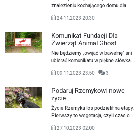
znalezieniu kochającego domu dla
czarnej suni w typie labradora.
24.11.2023 20:30
Wielkość i charakter nie odbiegają od
wzorca rasy, więc można przyjąć, że
Komunikat Fundacji Dla
niemal rodowodowa.
Zwierząt Animal Ghost
Nie będziemy „owijać w bawełnę” ani
ubierać komunikatu w piękne słówka i
błagalny ton, bo to niczego nie zmieni.
09.11.2023 23:50
3
Prawda bywa gorzka, ale musimy się
z nią zmierzyć.
Podaruj Rzemykowi nowe
życie
Życie Rzemyka los podzielił na etapy.
Pierwszy to wegetacja, czyli czas od
urodzenia do momentu, aż nadszedł
27.10.2023 02:00
ratunek.