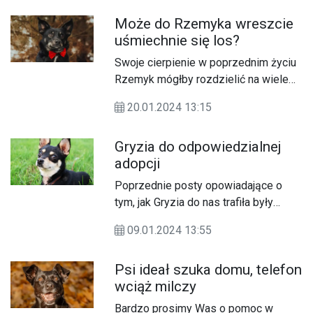
cierpieniu i ciszy… Po zamieszczeniu
Może do Rzemyka wreszcie
postu sypały się gromy, ochy, achy,
uśmiechnie się los?
łezki, serduszka, apele…
Swoje cierpienie w poprzednim życiu
Rzemyk mógłby rozdzielić na wiele
innych istnień, a to i tak dla każdego
20.01.2024 13:15
byłoby zdecydowanie za dużo.
Gryzia do odpowiedzialnej
adopcji
Poprzednie posty opowiadające o
tym, jak Gryzia do nas trafiła były
raczej humorystyczne, ale teraz
09.01.2024 13:55
przyszedł czas na adopcję i chcemy,
aby decyzja o przygarnięciu suni była
Psi ideał szuka domu, telefon
jak najbardziej przemyślana i podjęta
wciąż milczy
świadomie.
Bardzo prosimy Was o pomoc w