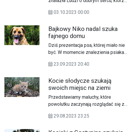
znalazła Ludzi o dobrym sercu, którzy
ofiarowali jej swój dom i opiekę jako
03.10.2023 00:00
miejsce tymczasowe. Teraz suczka
szuka mądrych i odpowiedzialnych
Bajkowy Niko nadal szuka
opiekunów na zawsze.
fajnego domu
Dziś prezentacja psa, której miało nie
być. W momencie znalezienia psiaka
byliśmy pewni, że to tylko na chwilkę.
23.09.2023 20:40
Nawinie uważaliśmy, że właściciel
zalewa się rzewnymi łzami, w amoku
Kocie słodycze szukają
szuka zguby po ulicach i natychmiast
swoich miejsc na ziemi
zgłosi się po odbiór. Nasza wiara w
ludzi niekiedy zadziwia nas samych…
Przedstawiamy maluchy, które
powolutku zaczynają rozglądać się za
nowymi domami. Kociątka mają po
29.08.2023 23:25
około 8-10 tygodni i z różnych
powodów musiały się już