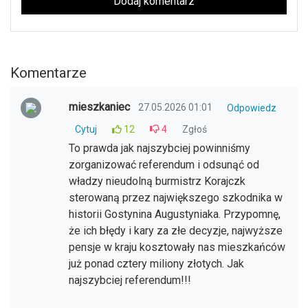
Dodaj komentarz
Komentarze
mieszkaniec
27.05.2026 01:01
Odpowiedz
Cytuj
12
4
Zgłoś
To prawda jak najszybciej powinniśmy
zorganizować referendum i odsunąć od
władzy nieudolną burmistrz Korajczk
sterowaną przez największego szkodnika w
historii Gostynina Augustyniaka. Przypomnę,
że ich błędy i kary za złe decyzje, najwyższe
pensje w kraju kosztowały nas mieszkańców
już ponad cztery miliony złotych. Jak
najszybciej referendum!!!