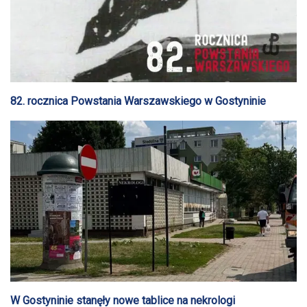
82. rocznica Powstania Warszawskiego w Gostyninie
W Gostyninie stanęły nowe tablice na nekrologi