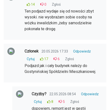
14
0
Zgłoś
Ten podjazd wydaje się od nowości zbyt
wysoki. nie wyobrażam sobie osoby na
wózku inwalidzkim ,żeby samodzielnie
pokonała te drogę.
Członek
20.05.2026 17:33
Odpowiedz
Cytuj
17
6
Zgłoś
Podjazd jak i cały budynek należy do
Gostynińskiej Spółdzielni Mieszkaniowej.
Czyżby?
22.05.2026 08:54
Odpowiedz
Cytuj
8
5
Zgłoś
dopowiem, remont jest w gestii