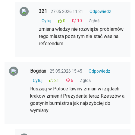
321
27.05.2026 11:21
Odpowiedz
Cytuj
0
10
Zgłoś
zmiana władzy nie rozwiąże problemów
tego miasta poza tym nie stać was na
referendum
Bogdan
25.05.2026 15:45
Odpowiedz
Cytuj
21
6
Zgłoś
Ruszają w Polsce lawiny zmian w rządach
krakow zmienił Prezydenta teraz Rzeszów a
gostynin burmistrza jak najszybciej do
wymiany