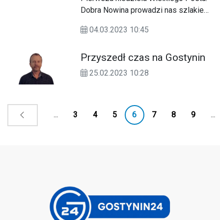
przez UNICEF.
Dobra Nowina prowadzi nas szlakiem
Jezusa na pustynię. Tu nic nie dzieje
04.03.2023 10:45
się przypadkowo czy spontanicznie.
Sekwencja następujących po sobie
Przyszedł czas na Gostynin
wydarzeń wskazuje na ciąg dalszy
rajskiego kuszenia...
25.02.2023 10:28
...
3
4
5
6
7
8
9
...