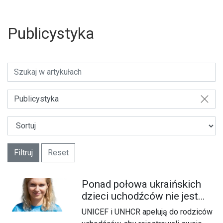
Publicystyka
Publicystyka
Filtruj
Reset
Ponad połowa ukraińskich
dzieci uchodźców nie jest
zapisana do szkół w Polsce
UNICEF i UNHCR apelują do rodziców