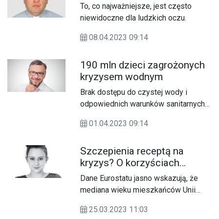
złożyć zamówienie na EKUZ.
To, co najważniejsze, jest często
niewidoczne dla ludzkich oczu.
08.04.2023 09:14
190 mln dzieci zagrożonych
kryzysem wodnym
Brak dostępu do czystej wody i
odpowiednich warunków sanitarnych
oraz choroby z tym związane
01.04.2023 09:14
zagrażają życiu 190 mln dzieci z 10
afrykańskich państw. Do ich
Szczepienia receptą na
odpowiedniej ochrony niezbędne są
kryzys? O korzyściach
pilne inwestycje w ramach
szczepień dorosłych
prowadzonego przez UNICEF
Dane Eurostatu jasno wskazują, że
programu WASH. Zapewnia on
mediana wieku mieszkańców Unii
potrzebującym usługi wodne,
Europejskiej rośnie z roku na rok.
sanitarne i higieniczne dostosowane
25.03.2023 11:03
Wiele chorób zakaźnych stanowi