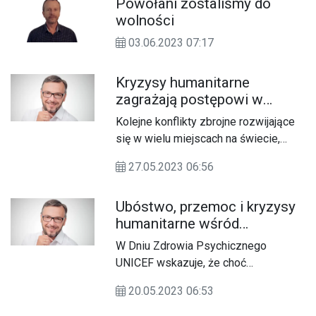
Powołani zostaliśmy do
takich jak ułatwienie kontaktu z twoją
wolności
przychodnią czy opcja sprawdzenia
terminu ważności leków w domowej
03.06.2023 07:17
apteczce.
Kryzysy humanitarne
zagrażają postępowi w
eliminowaniu małżeństw
Kolejne konflikty zbrojne rozwijające
dzieci
się w wielu miejscach na świecie,
katastrofy naturalne i ekonomiczne
27.05.2023 06:56
konsekwencje kryzysu klimatycznego
oraz długofalowe skutki pandemii
Ubóstwo, przemoc i kryzysy
koronawirusa powodują, że
humanitarne wśród
utrzymanie wypracowanego w
najczęstszych przyczyn
ostatnich latach spadku liczby dzieci
W Dniu Zdrowia Psychicznego
pogarszającego się stanu
zmuszanych do zawierania
UNICEF wskazuje, że choć
zdrowia psychicznego dzieci
małżeństw może okazać się
podstawowe przyczyny kryzysów
i młodzieży
niemożliwe – wskazuje&nbsp;Renata
20.05.2023 06:53
zdrowia psychicznego występują w
Bem, Dyrektor Generalna UNICEF
dzieciństwie, nie są one nieuniknione