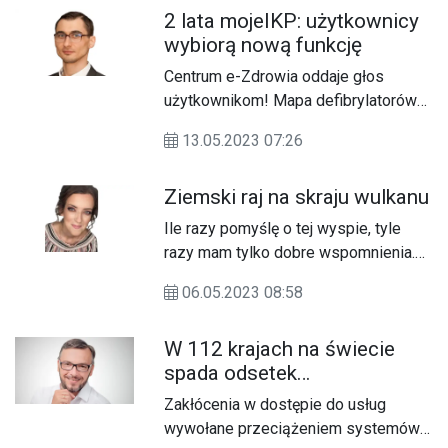
Polska, komentując raport UNICEF
2 lata mojeIKP: użytkownicy
i można im zapobiegać. Wczesne
dot. małżeństw nieletnich.
wybiorą nową funkcję
działanie w celu wsparcia dzieci i
opiekunów jest najlepszą inwestycją,
Centrum e-Zdrowia oddaje głos
jaką rządy i darczyńcy mogą
użytkownikom! Mapa defibrylatorów
poczynić, aby skutecznie reagować na
AED, EKUZ w formie elektronicznego
złożone kwestie psychospołeczne, z
13.05.2023 07:26
certyfikatu czy data ważności e-
którymi borykają się dziś najmłodsi na
recepty? Z okazji dwulecia aplikacji
świecie.
Ziemski raj na skraju wulkanu
mobilnej Ministerstwa Zdrowia
użytkownicy wybiorą funkcję, która
Ile razy pomyślę o tej wyspie, tyle
zostanie wprowadzona w najbliższym
razy mam tylko dobre wspomnienia.
czasie do mojeIKP. Głosowanie trwa
To niezwykłe miejsce. Najlepiej, kiedy
do 24 maja.
06.05.2023 08:58
możesz sam zobaczyć, o czym ktoś
mówi. To wyspa, która powoduje, że
W 112 krajach na świecie
zakochujesz się w niej od razu. Dla
spada odsetek
prawdziwego podróżnika jest
zaszczepionych dzieci
nadzwyczajne i piękne. Kawałek lądu
Zakłócenia w dostępie do usług
oderwany od reszty. Dookoła ocean i
wywołane przeciążeniem systemów
woda, która ma tysiące barw, a piasek,