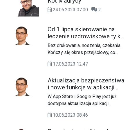
Kot Maurycy
learningowe Microsoft i UNICEF z
i całej Radzie Miejskiej za działania
myślą o nauczycielach pracujących z
24.06.2023 07:00
2
dla dobra miasta.
dziećmi-uchodźcami.
Od 1 lipca skierowanie na
leczenie uzdrowiskowe tylko
w formie elektronicznej
Bez drukowania, noszenia, czekania.
Kończy się okres przejściowy, co
oznacza, że od 1 lipca skierowania do
17.06.2023 12:47
sanatoriów w Polsce będą
wystawiane już tylko w formie
Aktualizacja bezpieczeństwa
elektronicznej.
i nowe funkcje w aplikacji
mojeIKP
W App Store i Google Play jest już
dostępna aktualizacja aplikacji
mojeIKP. Chodzi o odnowienie
10.06.2023 08:46
ważnego certyfikatu bezpieczeństwa
i wprowadzenie dodatkowych funkcji,