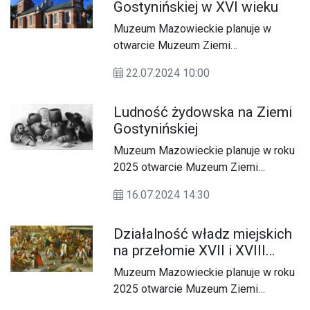
Gostynińskiej w XVI wieku
króla Stanisława Augusta
Poniatowskiego.
Muzeum Mazowieckie planuje w
otwarcie Muzeum Ziemi
Gostynińskiej, które działać będzie
22.07.2024 10:00
przy ulicy Floriańskiej 23. Nowe
muzeum prezentować będzie
Ludność żydowska na Ziemi
eksponaty związane z historią Ziemi
Gostynińskiej
Gostynińskiej. Z tej okazji chcemy
poznać nieco bliżej historię Gostynina
Muzeum Mazowieckie planuje w roku
i okolic. Co tydzień będziemy
2025 otwarcie Muzeum Ziemi
prezentować Wam jedną ciekawostkę
Gostynińskiej, które działać będzie
dotyczącą tego miasta. Autorem
16.07.2024 14:30
przy ulicy Floriańskiej 23. Nowe
tekstów jest Tomasz Paszkiewicz.
muzeum prezentować będzie
Miłej lektury!
Działalność władz miejskich
eksponaty związane z historią Ziemi
na przełomie XVII i XVIII
Gostynińskiej. Z tej okazji chcemy
wieku
poznać nieco bliżej historię Gostynina
Muzeum Mazowieckie planuje w roku
i okolic. Co tydzień będziemy
2025 otwarcie Muzeum Ziemi
prezentować Wam jedną ciekawostkę
Gostynińskiej, które działać będzie