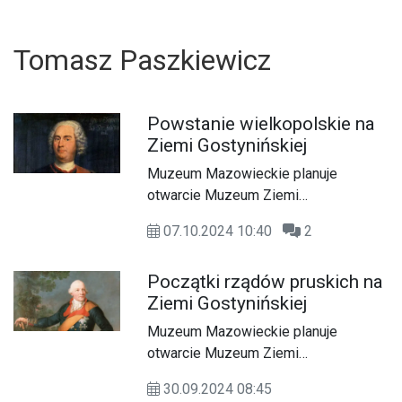
Tomasz Paszkiewicz
Powstanie wielkopolskie na
Ziemi Gostynińskiej
Muzeum Mazowieckie planuje
otwarcie Muzeum Ziemi
Gostynińskiej, które działać będzie
07.10.2024 10:40
2
przy ulicy Floriańskiej 23. Nowe
muzeum prezentować będzie
Początki rządów pruskich na
eksponaty związane z historią Ziemi
Ziemi Gostynińskiej
Gostynińskiej. Z tej okazji chcemy
poznać nieco bliżej historię Gostynina
Muzeum Mazowieckie planuje
U
i okolic. Co tydzień będziemy
otwarcie Muzeum Ziemi
prezentować Wam jedną ciekawostkę
Gostynińskiej, które działać będzie
dotyczącą tego miasta. Autorem
30.09.2024 08:45
przy ulicy Floriańskiej 23. Nowe