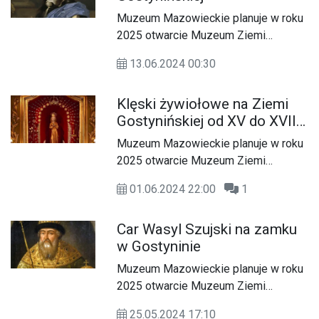
poznać nieco bliżej historię Gostynina
Muzeum Mazowieckie planuje w roku
i okolic. Co tydzień będziemy
2025 otwarcie Muzeum Ziemi
prezentować Wam jedną ciekawostkę
Gostynińskiej, które działać będzie
dotyczącą tego miasta. Autorem
13.06.2024 00:30
przy ulicy Floriańskiej 23. Nowe
tekstów jest Tomasz Paszkiewicz.
muzeum prezentować będzie
Miłej lektury!
Klęski żywiołowe na Ziemi
eksponaty związane z historią Ziemi
Gostynińskiej od XV do XVII
Gostynińskiej. Z tej okazji chcemy
wieku
poznać nieco bliżej historię Gostynina
Muzeum Mazowieckie planuje w roku
i okolic. Co tydzień będziemy
2025 otwarcie Muzeum Ziemi
prezentować Wam jedną ciekawostkę
Gostynińskiej, które działać będzie
dotyczącą tego miasta. Autorem
01.06.2024 22:00
1
przy ulicy Floriańskiej 23. Nowe
tekstów jest Tomasz Paszkiewicz.
muzeum prezentować będzie
Miłej lektury!
Car Wasyl Szujski na zamku
eksponaty związane z historią Ziemi
w Gostyninie
Gostynińskiej. Z tej okazji chcemy
poznać nieco bliżej historię Gostynina
Muzeum Mazowieckie planuje w roku
i okolic. Co tydzień będziemy
2025 otwarcie Muzeum Ziemi
prezentować Wam jedną ciekawostkę
Gostynińskiej, które działać będzie
dotyczącą tego miasta. Autorem
25.05.2024 17:10