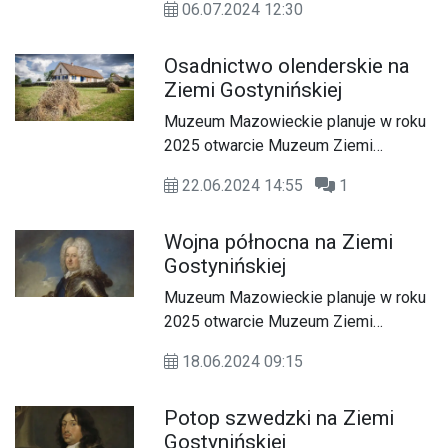
dotyczącą tego miasta. Autorem
06.07.2024 12:30
przy ulicy Floriańskiej 23. Nowe
tekstów jest Tomasz Paszkiewicz.
muzeum prezentować będzie
Miłej lektury!
Osadnictwo olenderskie na
eksponaty związane z historią Ziemi
Ziemi Gostynińskiej
Gostynińskiej.
Muzeum Mazowieckie planuje w roku
2025 otwarcie Muzeum Ziemi
Gostynińskiej, które działać będzie
22.06.2024 14:55
1
przy ulicy Floriańskiej 23. Nowe
muzeum prezentować będzie
Wojna północna na Ziemi
eksponaty związane z historią Ziemi
Gostynińskiej
Gostynińskiej.
Muzeum Mazowieckie planuje w roku
2025 otwarcie Muzeum Ziemi
Gostynińskiej, które działać będzie
18.06.2024 09:15
przy ulicy Floriańskiej 23. Nowe
muzeum prezentować będzie
Potop szwedzki na Ziemi
eksponaty związane z historią Ziemi
Gostynińskiej
Gostynińskiej. Z tej okazji chcemy