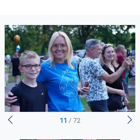
U
11
/ 72