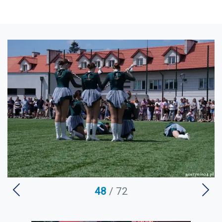
U
48
/ 72