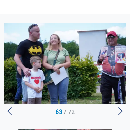
U
63
/ 72