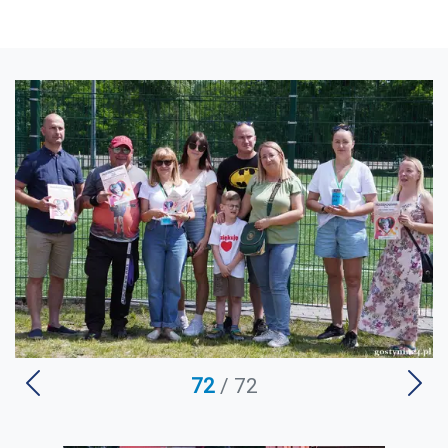
U
72
/ 72