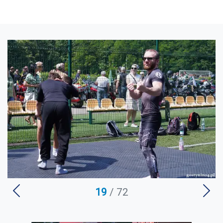
U
19
/ 72